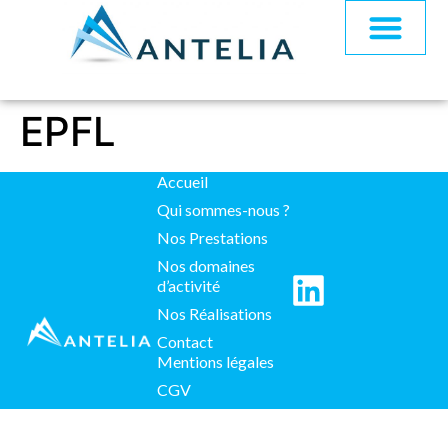
EPFL
Accueil
Qui sommes-nous ?
Nos Prestations
Nos domaines
d’activité
Nos Réalisations
Contact
Mentions légales
CGV