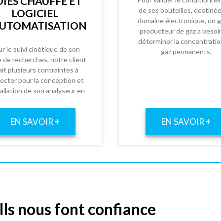
IES CHAUFFÉ ET
de ses bouteilles, destiné
LOGICIEL
domaine électronique, un 
AUTOMATISATION
producteur de gaz a besoi
déterminer la concentrati
r le suivi cinétique de son
gaz permanents,
e de recherches, notre client
ait plusieurs contraintes à
ecter pour la conception et
tallation de son analyseur en
EN SAVOIR +
EN SAVOIR +
Ils nous font confiance